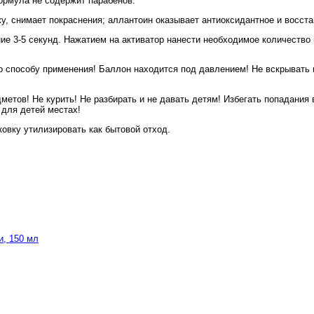
формула не содержит парабенов.
ожу, снимает покраснения; аллантоин оказывает антиоксидантное и вос
ие 3-5 секунд. Нажатием на активатор нанести необходимое количество
о способу применения! Баллон находится под давлением! Не вскрывать 
дметов! Не курить! Не разбирать и не давать детям! Избегать попадани
 для детей местах!
ковку утилизировать как бытовой отход.
и, 150 мл